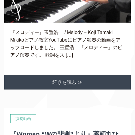
『メロディー』玉置浩二 / Melody – Koji Tamaki
Mikikoピアノ教室YouTubeにピアノ独奏の動画をア
ップロードしました。 玉置浩二『メロディー』のピ
アノ演奏です。 歌詞をス […]
続きを読む ≫
演奏動画
『Woman “Wの悲劇”より』薬師丸ひ