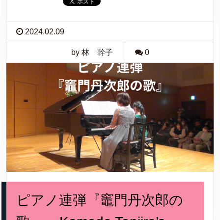
2024.02.09
by 林 幹子
0
ピアノ連弾『竈門丹次郎の