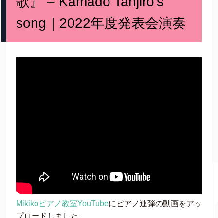
歌』 – Kamado Tanjiro’s
song｜2022年度発表会演奏
Mikikoピアノ教室YouTube
にピアノ連弾の動画をアッ
プロードしました。