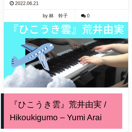
2022.06.21
by 林 幹子
0
『ひこうき雲』荒井由実 /
Hikoukigumo – Yumi Arai